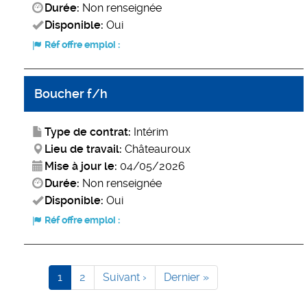
Durée:
Non renseignée
Disponible:
Oui
Réf offre emploi :
Boucher f/h
Type de contrat:
Intérim
Lieu de travail:
Châteauroux
Mise à jour le:
04/05/2026
Durée:
Non renseignée
Disponible:
Oui
Réf offre emploi :
Pagination
Page
1
Page
2
Page
Suivant ›
Dernière
Dernier »
courante
suivante
page