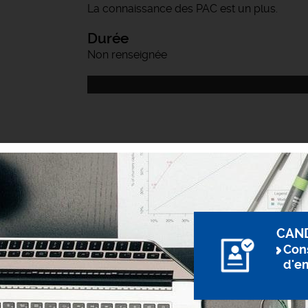
La connaissance des PAC est un plus.
Durée
Non renseignée
CAN
Cons
d'e