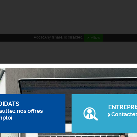
AddToAny (share) is disabled.
✓ Allow
DIDATS
ENTREPRI
ultez nos offres
Contacte
mploi