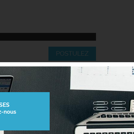
POSTULEZ
SES
z-nous