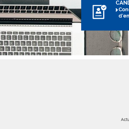
CAN
Cons
d'e
Actu