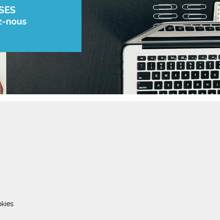
SES
z-nous
kies