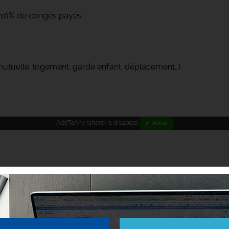
 + 10% de congés payés
(mutuelle, logement, garde enfant, déplacement…)
AddToAny (share) is disabled.
✓ Allow