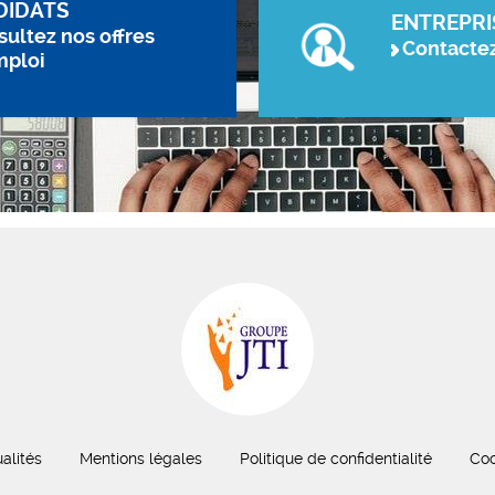
DIDATS
ENTREPRI
ultez nos offres
Contacte
mploi
alités
Mentions légales
Politique de confidentialité
Coo