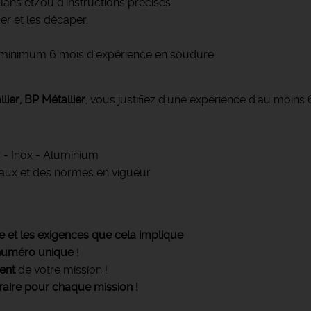
plans et/ou d'instructions précises
ser et les décaper.
 minimum 6 mois d'expérience en soudure
ier, BP Métallier
, vous justifiez d'une expérience d'au moins
r - Inox - Aluminium
aux et des normes en vigueur
ire et les exigences que cela implique
numéro unique
!
ent
de votre mission !
raire pour chaque mission !