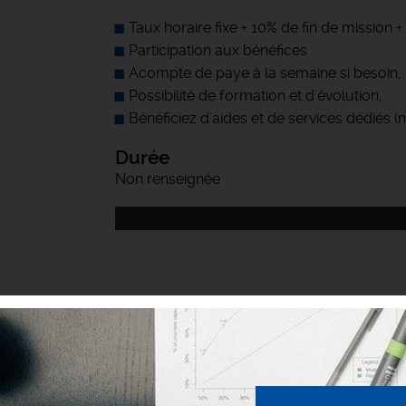
Taux horaire fixe + 10% de fin de mission
Participation aux bénéfices
Acompte de paye à la semaine si besoin,
Possibilité de formation et d'évolution,
Bénéficiez d'aides et de services dédiés 
Durée
Non renseignée