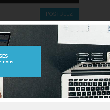
POSTULEZ
SES
z-nous