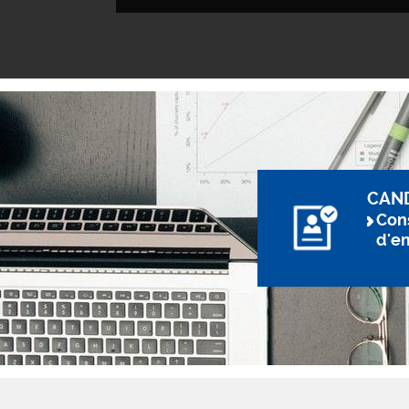
CAN
Cons
d'e