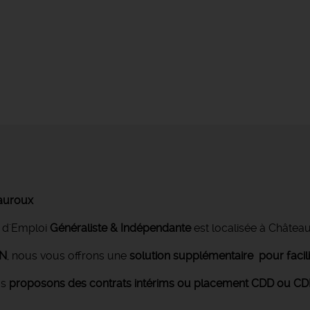
eauroux
 d'Emploi
Généraliste & Indépendante
est localisée à Châtea
ON
, nous vous offrons une
solution supplémentaire pour facil
us
proposons des contrats intérims ou placement CDD ou CDI