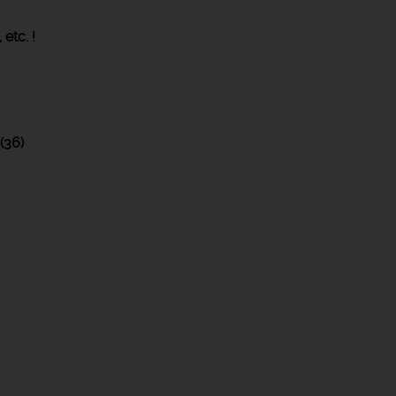
,
etc. !
(36)