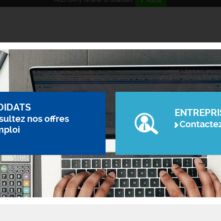
AddToAny (share) is disabled.
✓ Allow
DIDATS
ENTREPRI
ultez nos offres
Contacte
mploi