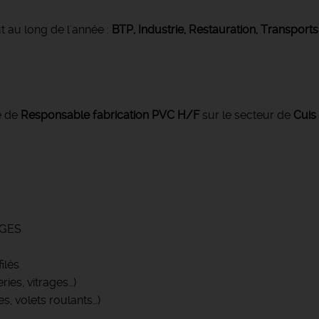
t au long de l'année :
BTP, Industrie, Restauration, Transports
e de
Responsable fabrication PVC
H/F
sur le secteur de
Cuis 
ROGES
ilés
ies, vitrages…)
, volets roulants…)