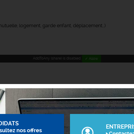
(mutuelle, logement, garde enfant, déplacement…)
AddToAny (share) is disabled.
✓ Allow
DIDATS
ENTREPRI
ultez nos offres
Contacte