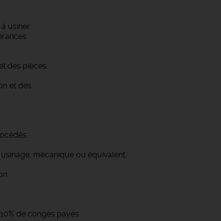
à usiner.
lérances
el des pièces.
on et des
.
rocédés.
usinage, mécanique ou équivalent.
on.
 + 10% de congés payés