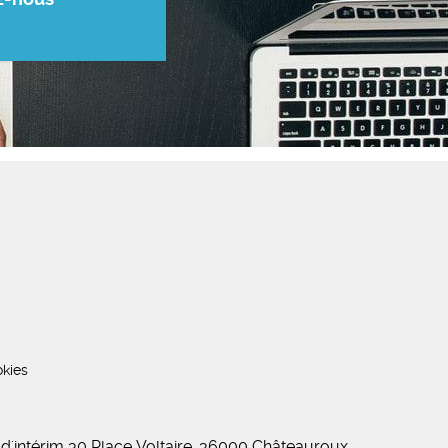
kies
 d'intérim 30 Place Voltaire, 36000 Châteauroux