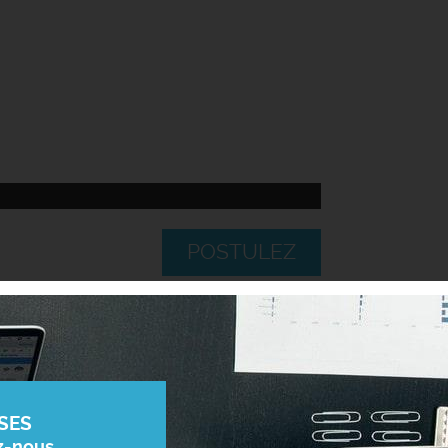
POSTULEZ
SES
z-nous