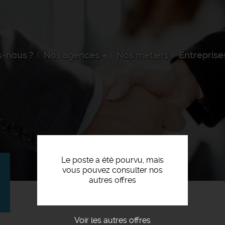
-nous ?
Nos agences
Nos métiers
Entreprise
Le poste a été pourvu, mais
vous pouvez consulter nos
autres offres
Voir les autres offres