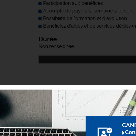
Participation aux bénéfices
Acompte de paye à la semaine si besoin,
Possibilité de formation et d'évolution,
Bénéficiez d'aides et de services dédiés 
Durée
Non renseignée
CAN
Cons