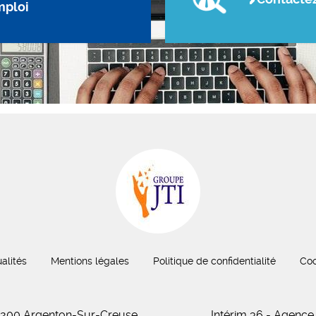
mploi
alités
Mentions légales
Politique de confidentialité
Coo
 36200 Argenton-Sur-Creuse
Intérim 36 - Agence