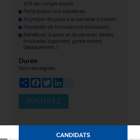
10% de congés payés
Participation aux bénéfices
Acompte de paye à la semaine si besoin,
Possibilité de formation et d'évolution,
Bénéficiez d'aides et de services dédiés
(mutuelle, logement, garde enfant,
déplacement…)
Durée
Non renseignée
Share
Facebook
Twitter
LinkedIn
viadeo
POSTULEZ
CANDIDATS