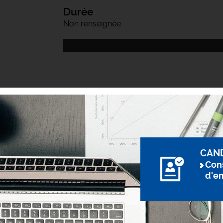
Durée
Non renseignée
CAN
Cons
d'e