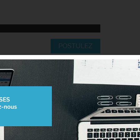
POSTULEZ
SES
z-nous