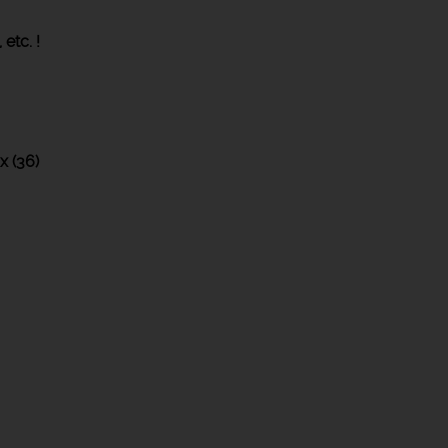
,
etc. !
 (36)