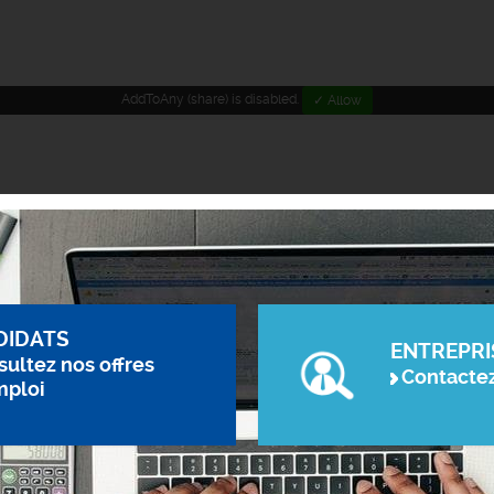
AddToAny (share) is disabled.
✓ Allow
DIDATS
ENTREPRI
ultez nos offres
Contacte
mploi