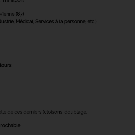
 Transport
Vienne
(87)
ustrie, Médical, Services à la personne, etc.
)
tours.
le de ces derniers (cloisons, doublage,
éprochable