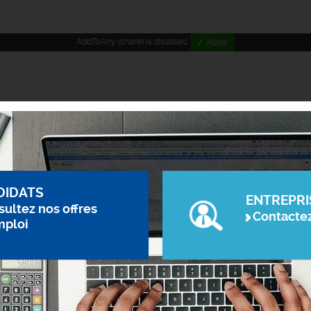
AddToAny (share) is disabled.
✓ Allow
DIDATS
ENTREPRI
ultez nos offres
Contacte
mploi