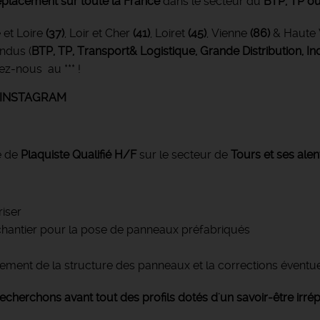
placement sur toute la France
dans le secteur du
BTP, TP ou
e et Loire
(37)
, Loir et Cher
(41)
, Loiret
(45)
, Vienne
(86)
& Haute 
ondus
(
BTP, TP, Transport& Logistique, Grande Distribution, Ind
ez-nous au *** !
E INSTAGRAM
e de
Plaquiste Qualifié H/F
sur le secteur de
Tours et ses alen
riser
e chantier pour la pose de panneaux préfabriqués
ment de la structure des panneaux et la corrections éventuel
recherchons avant tout des profils dotés d'un savoir-être irr