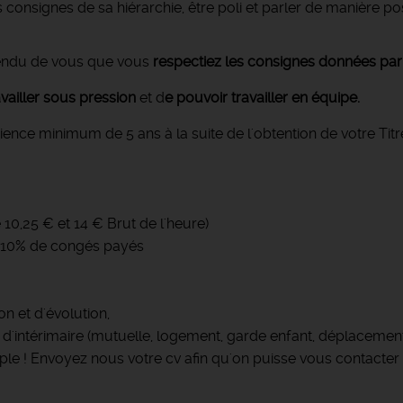
s consignes de sa hiérarchie, être poli et parler de manière p
ttendu de vous que vous
respectiez les consignes données par
availler sous pression
et d
e pouvoir travailler en équipe.
rience minimum de 5 ans à la suite de l'obtention de votre T
e 10,25 € et 14 € Brut de l'heure)
 + 10% de congés payés
on et d'évolution,
 d'intérimaire (mutuelle, logement, garde enfant, déplacement
le ! Envoyez nous votre cv afin qu'on puisse vous contacter 