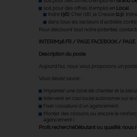
soit pour des offres d'emploi en
Grand Dé
soit pour des offres d'emploi en
Local
Indre
(36)
, Cher (18), la Creuse
(23)
, Indr
dans tous les secteurs d'activités conf
Pour découvrir tout notre potentiel, contact
INTERIM36.FR / PAGE FACEBOOK / PAG
Description du poste
Aujourd'hui, nous vous proposons un post
Vous devez savoir :
Implanter une zone de chantier et la sécu
Intervenir en casi toute autonomie sur l
Fixer l'ossature d'un agencement
Monter des cloisons ou encore le renforce
agencement )
Profil recherché
Débutant ou qualifié, nous 