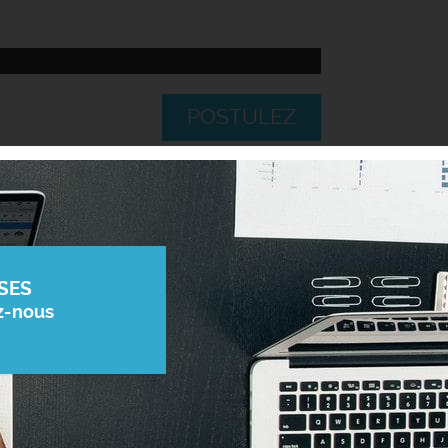
POSTULEZ
SES
z-nous