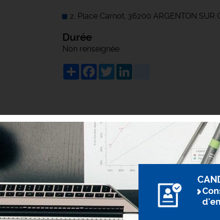
2, Place Carnot, 36200 ARGENTON SUR
Durée
Non renseignée
Share
Facebook
Twitter
LinkedIn
viadeo
CAN
Cons
d'e