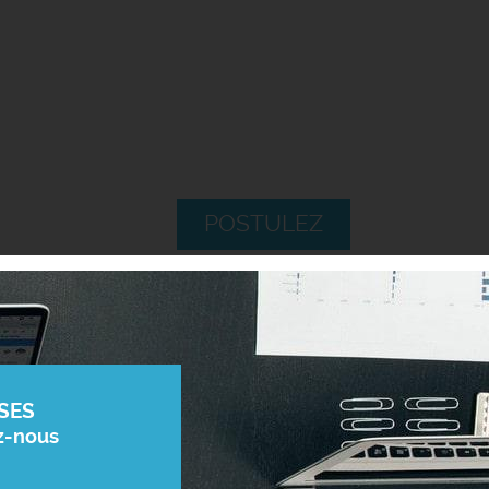
POSTULEZ
SES
z-nous