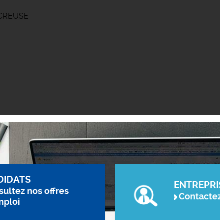
 CREUSE
DIDATS
ENTREPRI
ultez nos offres
Contacte
mploi