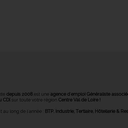
nte
depuis 2008
,est une
agence d'emploi Généraliste associ
u CDI
sur toute votre région
Centre Val de Loire !
t au long de l'année :
BTP, Industrie, Tertiaire, Hôtellerie & Re