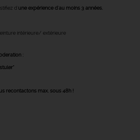
ifiez d'
une expérience d'au moins 3 années.
inture intérieure/ extérieure
eration :
tuler"
ous recontactons max. sous 48h !