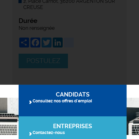
2, Place Carnot, 36200 ARGENTON SUR
CREUSE
Durée
Non renseignée
Share
Facebook
Twitter
LinkedIn
viadeo
POSTULEZ
CANDIDATS
Consultez nos offres d'emploi
ENTREPRISES
Contactez-nous