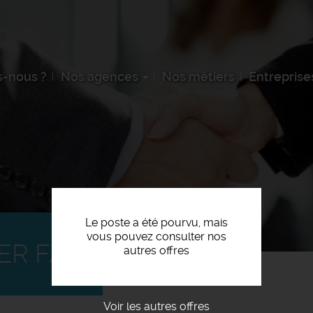
-nous ?
Nos agences
Nos métiers
Entreprise
Le poste a été pourvu, mais
vous pouvez consulter nos
ER F/H
autres offres
Voir les autres offres