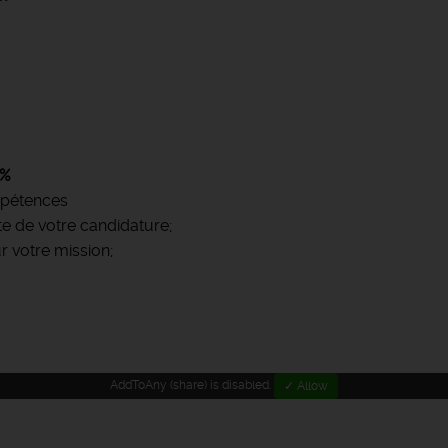
0%
mpétences
te de votre candidature;
r votre mission;
AddToAny (share) is disabled.
✓ Allow