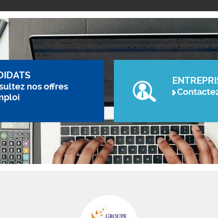
DIDATS
ENTREPRI
ultez nos offres
Contacte
mploi