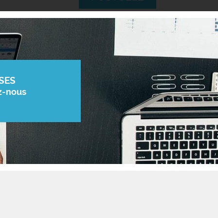
SES
z-nous