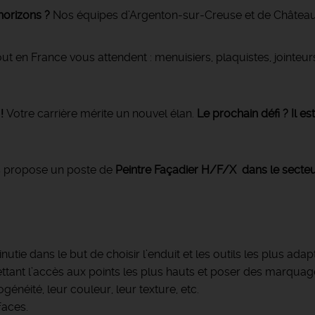
horizons ?
Nos équipes d’Argenton-sur-Creuse et de Château
ut en France vous attendent : menuisiers, plaquistes, jointeu
!
Votre carrière mérite un nouvel élan.
Le prochain défi ? Il es
 propose un poste de
Peintre Façadier H/F/X dans le secteur
tie dans le but de choisir l’enduit et les outils les plus adap
ant l’accès aux points les plus hauts et poser des marquage
généité, leur couleur, leur texture, etc.
faces.