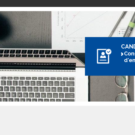
CAN
Cons
d'e