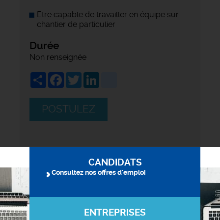
Etre capable de travailler en équipe sur
chantier de particulier
Durée
Non renseignée
Share
Facebook
Twitter
LinkedIn
viadeo
POSTULEZ
CANDIDATS
Consultez nos offres d'emploi
ENTREPRISES