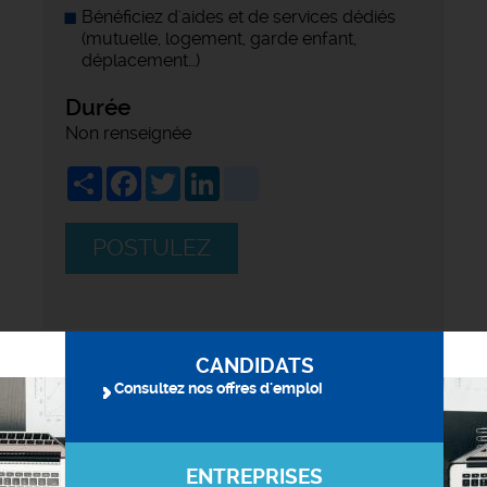
Bénéficiez d'aides et de services dédiés
(mutuelle, logement, garde enfant,
déplacement…)
Durée
Non renseignée
Share
Facebook
Twitter
LinkedIn
viadeo
POSTULEZ
CANDIDATS
Consultez nos offres d'emploi
ENTREPRISES