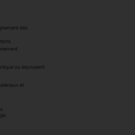
agnement des
tions.
onnement
anique ou équivalent
matériaux et
s.
ge.