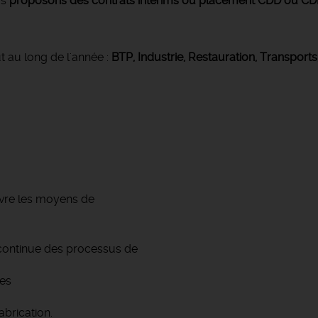
us
proposons des contrats intérims ou placement CDD ou CDI
t au long de l'année :
BTP, Industrie, Restauration, Transports
uvre les moyens de
.
n continue des processus de
es
brication.