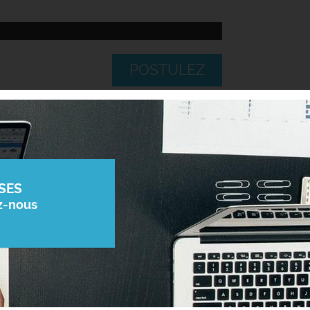
POSTULEZ
SES
z-nous