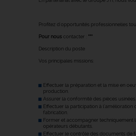
En partenariat avec le Groupe JTI, nous vo
Profitez d'opportunités professionnelles tou
Pour nous
contacter :
***
Description du poste
Vos principales missions:
Effectuer la préparation et la mise en oe
production.
Assurer la conformité des pièces usinées
Effectuer la participation à l’amélioratio
fabrication.
Former et accompagner techniquement l
opérateurs débutants.
Effectuer le contrôle des documents de fa