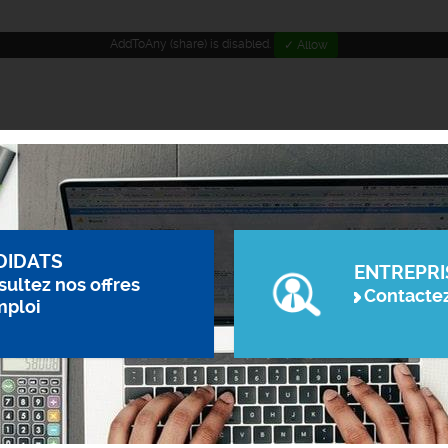
AddToAny (share) is disabled.
✓ Allow
DIDATS
ENTREPRI
ultez nos offres
Contacte
mploi