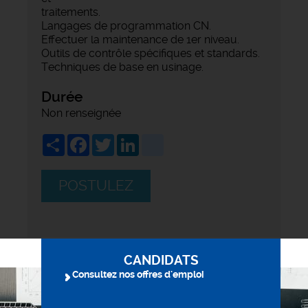
traitements.
Langages de programmation CN.
Effectuer la maintenance de 1er niveau.
Outils de contrôle spécifiques et standards.
Techniques de base en usinage.
Durée
Non renseignée
Share
Facebook
Twitter
LinkedIn
viadeo
POSTULEZ
CANDIDATS
Consultez nos offres d'emploi