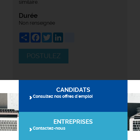
similaire.
Durée
Non renseignée
Share
Facebook
Twitter
LinkedIn
viadeo
POSTULEZ
CANDIDATS
Consultez nos offres d'emploi
ENTREPRISES
Contactez-nous