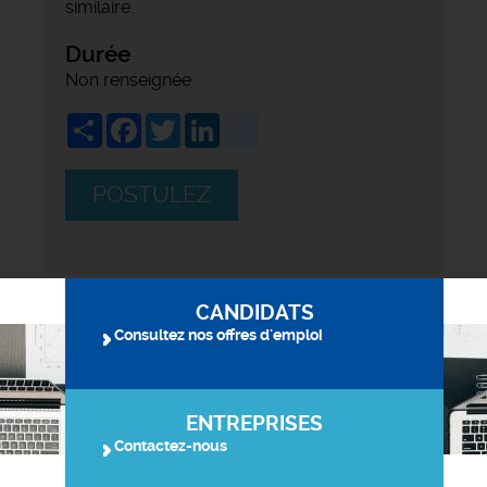
similaire.
Durée
Non renseignée
Share
Facebook
Twitter
LinkedIn
viadeo
POSTULEZ
CANDIDATS
Consultez nos offres d'emploi
ENTREPRISES
Contactez-nous