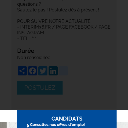
questions ?
Sautez le pas ! Postulez dès à présent !
POUR SUIVRE NOTRE ACTUALITÉ :
- INTERIM36.FR / PAGE FACEBOOK / PAGE
INSTAGRAM
- TEL : ***
Durée
Non renseignée
Share
Facebook
Twitter
LinkedIn
viadeo
POSTULEZ
CANDIDATS
Consultez nos offres d'emploi