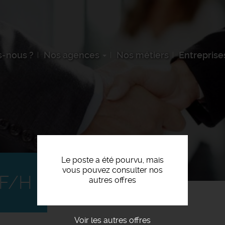
-nous ?
Nos agences
Nos métiers
Entreprise
Le poste a été pourvu, mais
vous pouvez consulter nos
 F/H
autres offres
Voir les autres offres