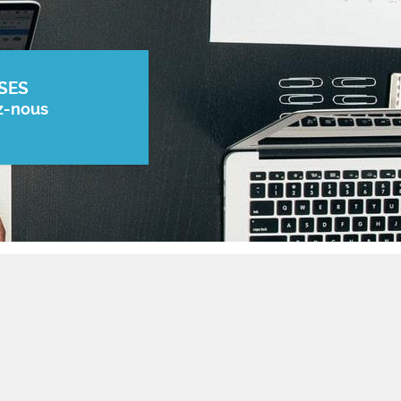
SES
z-nous