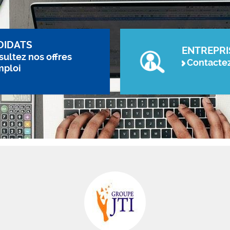
DIDATS
ENTREPRI
ultez nos offres
Contacte
mploi