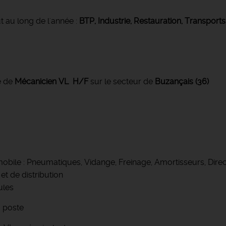
t au long de l'année :
BTP, Industrie, Restauration, Transports
e de
Mécanicien VL
H/F
sur le secteur de
Buzançais (36)
mobile : Pneumatiques, Vidange, Freinage, Amortisseurs, Dire
t de distribution
ules
u poste