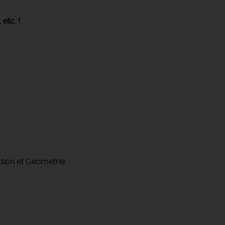
,
etc. !
ction et Géométrie