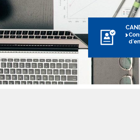
CAN
Cons
d'e