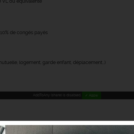
 VL ou équivalente
 + 10% de congés payés
(mutuelle, logement, garde enfant, déplacement…)
AddToAny (share) is disabled.
✓ Allow