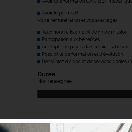
Avoir une formation CAP/BEP mécanique
Avoir le permis B
Votre rémunération et vos avantages :
Taux horaire fixe + 10% de fin de mission
Participation aux bénéfices
Acompte de paye à la semaine si besoin,
Possibilité de formation et d'évolution,
Bénéficiez d'aides et de services dédiés 
Durée
Non renseignée