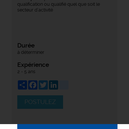
qualification ou qualifié quel que soit le
secteur d’activité
Durée
à déterminer
Expérience
2 - 5 ans
Share
Facebook
Twitter
LinkedIn
viadeo
POSTULEZ