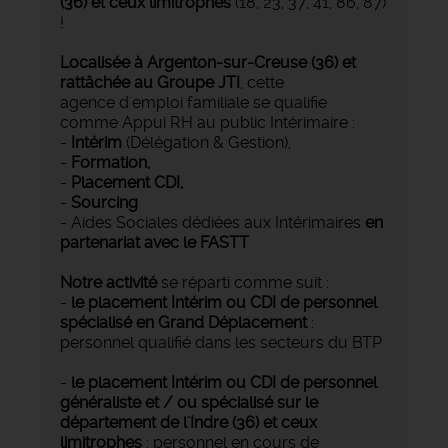
(36) et ceux limitrophes
(18, 23, 37, 41, 86, 87)
!
Localisée à Argenton-sur-Creuse (36) et
rattâchée au Groupe JTI
, cette
agence d'emploi familiale se qualifie
comme Appui RH au public Intérimaire :
-
Intérim
(Délégation & Gestion),
-
Formation,
-
Placement CDI,
-
Sourcing
- Aides Sociales dédiées aux Intérimaires
en
partenariat avec le FASTT
Notre activité
se réparti comme suit :
-
le placement Intérim ou CDI de personnel
spécialisé en Grand Déplacement
:
personnel qualifié dans les secteurs du BTP
-
le placement Intérim ou CDI de personnel
généraliste et / ou spécialisé sur le
département de l'Indre (36) et ceux
limitrophes
: personnel en cours de