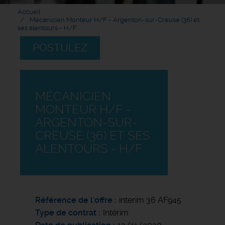
Accueil
Mécanicien Monteur H/F - Argenton-sur-Creuse (36) et
ses alentours - H/F
POSTULEZ
MÉCANICIEN
MONTEUR H/F -
ARGENTON-SUR-
CREUSE (36) ET SES
ALENTOURS - H/F
Référence de l'offre
interim 36 AF945
Type de contrat
Intérim