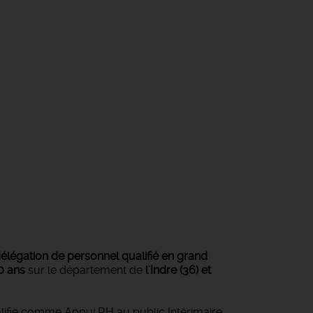
élégation de personnel qualifié en grand
0 ans
sur le département de
l'Indre (36) et
alifie comme Appui RH au public Intérimaire