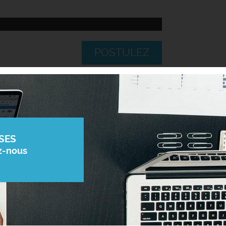
POSTULEZ
SES
z-nous