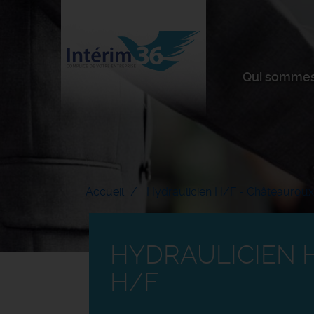
Qui sommes
Accueil
Hydraulicien H/F - Châteauroux 
HYDRAULICIEN H
H/F