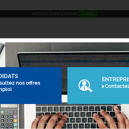
AddToAny (share) is disabled.
✓ Allow
DIDATS
ENTREPRI
ultez nos offres
Contacte
mploi