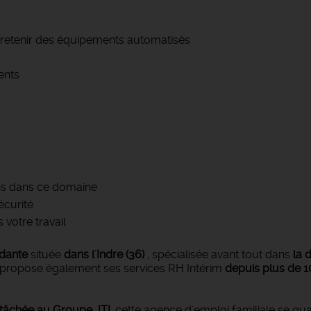
ntretenir des équipements automatisés
ents
ans dans ce domaine
écurité
 votre travail
ndante
située
dans l'Indre (36)
,
spécialisée avant tout dans
la d
 propose également ses services RH Intérim
depuis plus de 1
ttâchée au Groupe JTI
, cette agence d'emploi familiale se qu