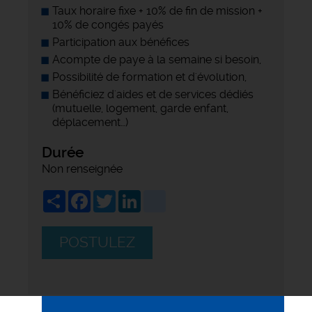
Taux horaire fixe + 10% de fin de mission +
10% de congés payés
Participation aux bénéfices
Acompte de paye à la semaine si besoin,
Possibilité de formation et d'évolution,
Bénéficiez d'aides et de services dédiés
(mutuelle, logement, garde enfant,
déplacement…)
Durée
Non renseignée
Share
Facebook
Twitter
LinkedIn
viadeo
POSTULEZ