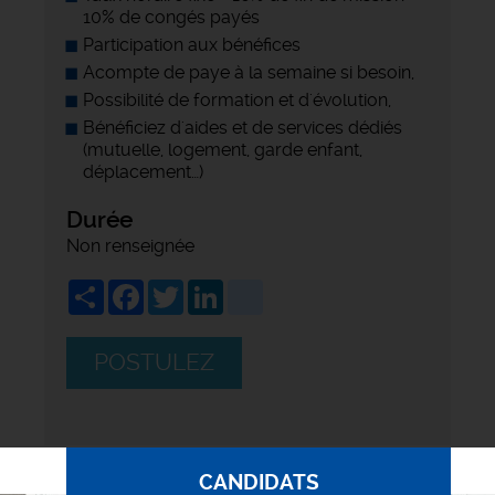
10% de congés payés
Participation aux bénéfices
Acompte de paye à la semaine si besoin,
Possibilité de formation et d'évolution,
Bénéficiez d'aides et de services dédiés
(mutuelle, logement, garde enfant,
déplacement…)
Durée
Non renseignée
Share
Facebook
Twitter
LinkedIn
viadeo
POSTULEZ
CANDIDATS