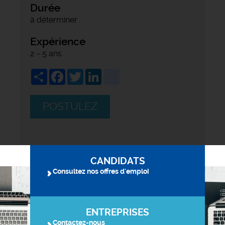
Durée
à déterminer
Expérience
2 - 5 ans
Share
Facebook
Twitter
LinkedIn
viadeo
POSTULEZ
CANDIDATS
Consultez nos offres d'emploi
ENTREPRISES
Contactez-nous