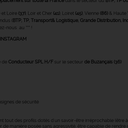
placement sur toute la France
dans le secteur du
BTP, TP ou
e et Loire
(37)
, Loir et Cher
(41)
, Loiret
(45)
, Vienne
(86)
& Haute 
ondus
(
BTP, TP, Transport& Logistique, Grande Distribution, Ind
ez-nous au *** !
E INSTAGRAM
e de
Conducteur SPL
H/F
sur le secteur
de Buzançais (36)
nsignes de sécurité
 tout des profils dotés d'un savoir-être irréprochable (être 
rler de manière posée sans agressivité, être capable de rendr