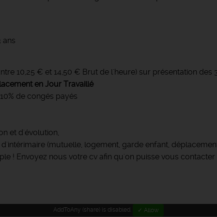
3 ans
ntre 10,25 € et 14,50 € Brut de l'heure) sur présentation des 3
acement en Jour Travaillé
 + 10% de congés payés
on et d'évolution,
 d'intérimaire (mutuelle, logement, garde enfant, déplacement
le ! Envoyez nous votre cv afin qu'on puisse vous contacter 
AddToAny (share) is disabled.
✓ Allow