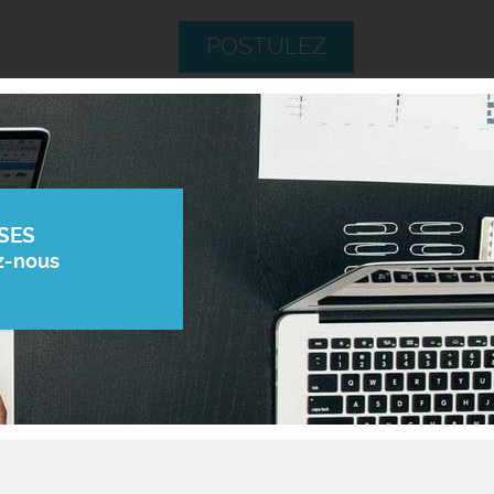
POSTULEZ
SES
z-nous