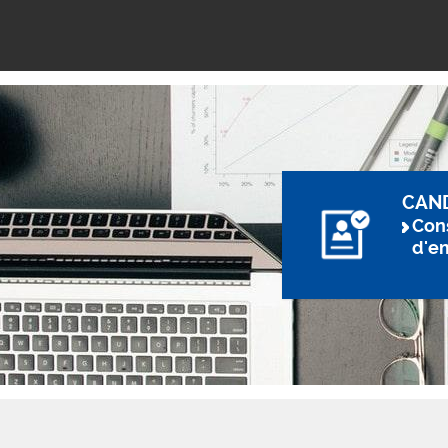
CAN
Cons
d'e