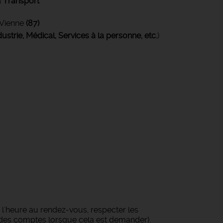
 Transport
Vienne
(87)
ustrie, Médical, Services à la personne, etc.
)
à l'heure au rendez-vous, respecter les
e des comptes lorsque cela est demander).