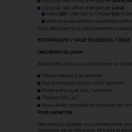
soit pour des offres d'emploi en
Grand Dé
soit pour des offres d'emploi en
Local
Indre
(36)
, Cher (18), la Creuse
(23)
, Indr
dans tous les secteurs d'activités conf
Pour découvrir tout notre potentiel, contact
INTERIM36.FR / PAGE FACEBOOK / PAG
Description du poste
Aujourd'hui, nous vous proposons un post
Mission départ à la semaine
Pas d'obligation d'avoir l'ADR de base
Poste entre 45 et 50h / semaine
Traction SPL 44T
Vous devez connaître et respecter les co
Profil recherché
Débutant ou qualifié, nous recherchons avant
consignes de sa hiérarchie, être poli et pa