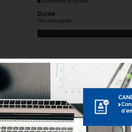
Autonomie et rigueur
Durée
Non renseignée
CAN
Cons
d'e