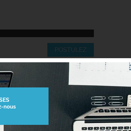
POSTULEZ
SES
z-nous