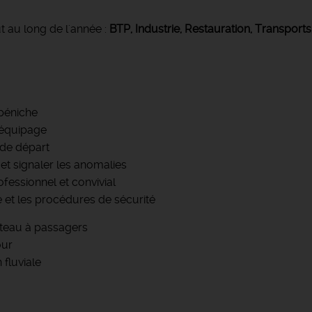
t au long de l'année :
BTP, Industrie, Restauration, Transports
 péniche
l’équipage
 de départ
et signaler les anomalies
ofessionnel et convivial
e et les procédures de sécurité
ateau à passagers
our
fluviale