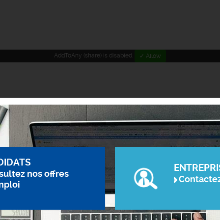
AddToAny (share) is disabled.
✓ Allow
DIDATS
ENTREPRI
ultez nos offres
Contacte
mploi