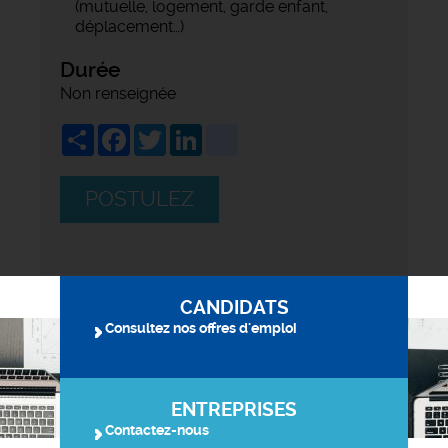
(mutuelle, logement, garde enfant,
déplacement…)
Durée
Non renseignée
Share
Facebook
Twitter
LinkedIn
viadeo
POSTULEZ
CANDIDATS
Consultez nos offres d'emploi
ENTREPRISES
Contactez-nous