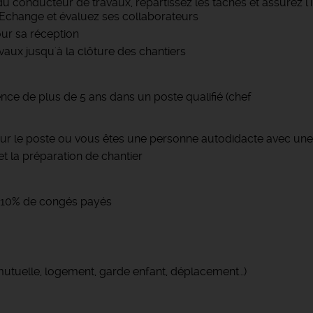
 du conducteur de travaux, répartissez les tâches et assurez l
Echange et évaluez ses collaborateurs
our sa réception
avaux jusqu'à la clôture des chantiers
nce de plus de 5 ans dans un poste qualifié (chef
r le poste ou vous êtes une personne autodidacte avec une 
 la préparation de chantier
 + 10% de congés payés
(mutuelle, logement, garde enfant, déplacement…)