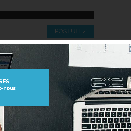
POSTULEZ
SES
z-nous