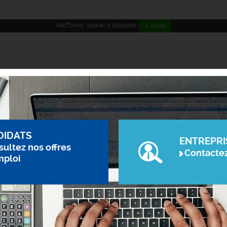
AddToAny (share) is disabled.
✓ Allow
DIDATS
ENTREPRI
ultez nos offres
Contacte
mploi