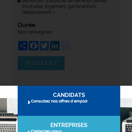
Bénéficiez d'aides et de services dédiés
(mutuelle, logement, garde enfant,
déplacement…)
Durée
Non renseignée
Share
Facebook
Twitter
LinkedIn
viadeo
POSTULEZ
CANDIDATS
Consultez nos offres d'emploi
ENTREPRISES
Contactez-nous