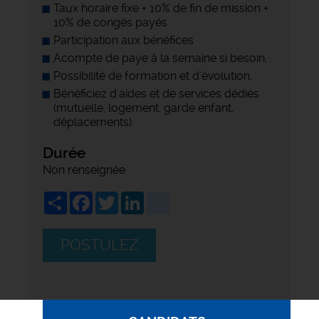
Taux horaire fixe + 10% de fin de mission +
10% de congés payés
Participation aux bénéfices
Acompte de paye à la semaine si besoin,
Possibilité de formation et d'évolution,
Bénéficiez d'aides et de services dédiés
(mutuelle, logement, garde enfant,
déplacements)
Durée
Non renseignée
Share
Facebook
Twitter
LinkedIn
viadeo
POSTULEZ