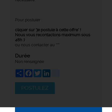
Pour postuler :
cliquer sur "je postule à cette offre" !
Nous vous recontactons maximum sous
48h :)
ou nous contacter au ***
Durée
Non renseignée
Share
Facebook
Twitter
LinkedIn
viadeo
POSTULEZ