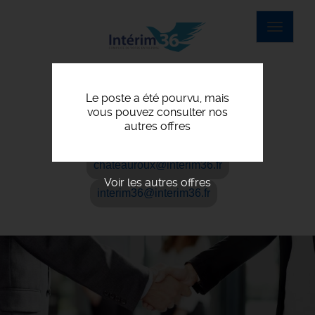
Toggle
navigat
Le poste a été pourvu, mais
vous pouvez consulter nos
Argenton-sur-Creuse: 02 54 01 07 00
autres offres
Châteauroux: 02 54 01 47 00
chateauroux@interim36.fr
Voir les autres offres
interim36@interim36.fr