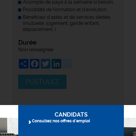
Acompte de paye à la semaine si besoin,
Possibilité de formation et d'évolution,
Bénéficiez d'aides et de services dédiés
(mutuelle, logement, garde enfant,
déplacement…)
Durée
Non renseignée
Share
Facebook
Twitter
LinkedIn
viadeo
POSTULEZ
CANDIDATS
Consultez nos offres d'emploi