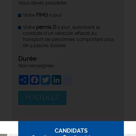
Vous devez posséder :
Votre
FIMO
à jour.
Votre
permis D
à jour, autorisant la
conduite d’un véhicule affecté au
transport de personnes comportant plus
de 9 places assises.
Durée
Non renseignée
Share
Facebook
Twitter
LinkedIn
viadeo
POSTULEZ
CANDIDATS