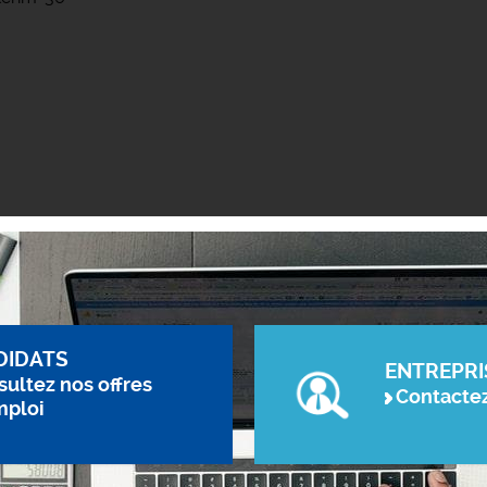
DIDATS
ENTREPRI
ultez nos offres
Contacte
mploi