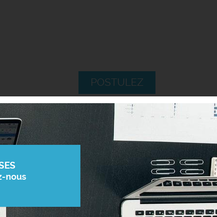
POSTULEZ
SES
z-nous