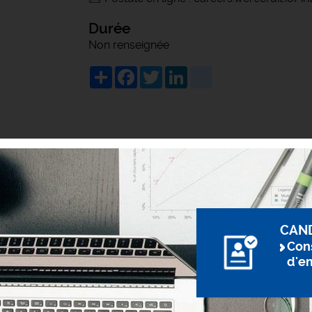
Durée
Non renseignée
Share
Facebook
Twitter
LinkedIn
viadeo
CAN
Cons
d'e