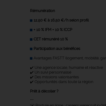
Rémunération
12,50 € à 16,50 €/h selon profil
+ 10 % IFM + 10 % ICCP
CET rémunéré 10 %
Participation aux bénéfices
Avantages FASTT (logement, mobilité, gar
✔️ Une agence locale, humaine et réactive
✔️ Un suivi personnalisé
✔️ Des missions valorisantes
✔️ Opportunités dans toute la région
Prêt à décoller ?
***
✉️ Postule en ligne : careers.werecruit.io/i