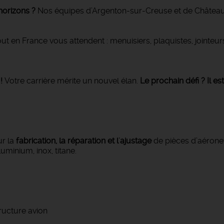
horizons ?
Nos équipes d’Argenton-sur-Creuse et de Château
ut en France vous attendent : menuisiers, plaquistes, jointeu
!
Votre carrière mérite un nouvel élan.
Le prochain défi ? Il es
ur la
fabrication, la réparation et l'ajustage
de pièces d’aérone
uminium, inox, titane.
ructure avion