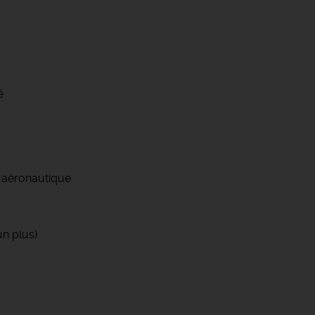
é
 aéronautique
n plus)