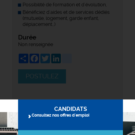
Possibilité de formation et d'évolution,
Bénéficiez d'aides et de services dédiés
(mutuelle, logement, garde enfant,
déplacement…)
Durée
Non renseignée
Share
Facebook
Twitter
LinkedIn
viadeo
POSTULEZ
CANDIDATS
Consultez nos offres d'emploi