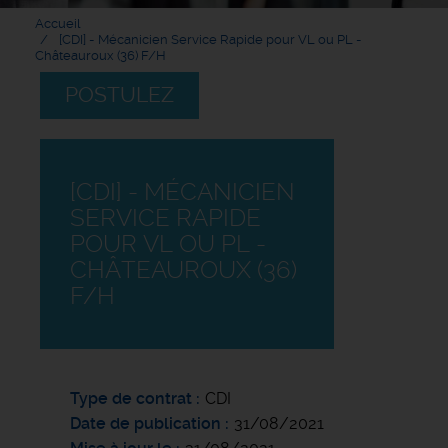
Accueil
[CDI] - Mécanicien Service Rapide pour VL ou PL -
Châteauroux (36) F/H
POSTULEZ
[CDI] - MÉCANICIEN
SERVICE RAPIDE
POUR VL OU PL -
CHÂTEAUROUX (36)
F/H
Type de contrat
CDI
Date de publication
31/08/2021