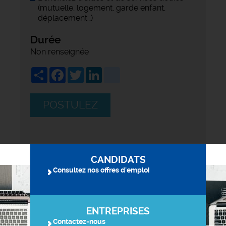
(mutuelle, logement, garde enfant,
déplacement…)
Durée
Non renseignée
Share
Facebook
Twitter
LinkedIn
viadeo
POSTULEZ
CANDIDATS
Consultez nos offres d'emploi
ENTREPRISES
Contactez-nous