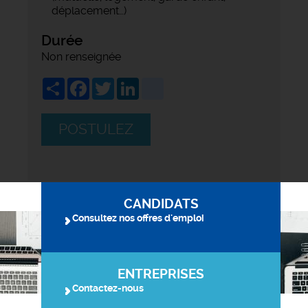
déplacement…)
Durée
Non renseignée
Share
Facebook
Twitter
LinkedIn
viadeo
POSTULEZ
CANDIDATS
Consultez nos offres d'emploi
ENTREPRISES
Contactez-nous