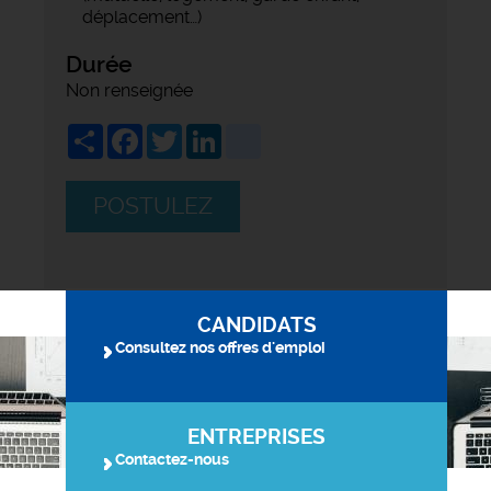
déplacement…)
Durée
Non renseignée
Share
Facebook
Twitter
LinkedIn
viadeo
POSTULEZ
CANDIDATS
Consultez nos offres d'emploi
ENTREPRISES
Contactez-nous