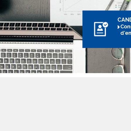
CAN
Cons
d'e