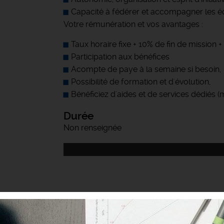
Capacité à fédérer et accompagner les é
Votre rémunération et vos avantages :
Taux horaire fixe + 10% de fin de mission
Participation aux bénéfices
Acompte de paye à la semaine si besoin,
Possibilité de formation et d'évolution,
Bénéficiez d'aides et de services dédiés 
Durée
Non renseignée