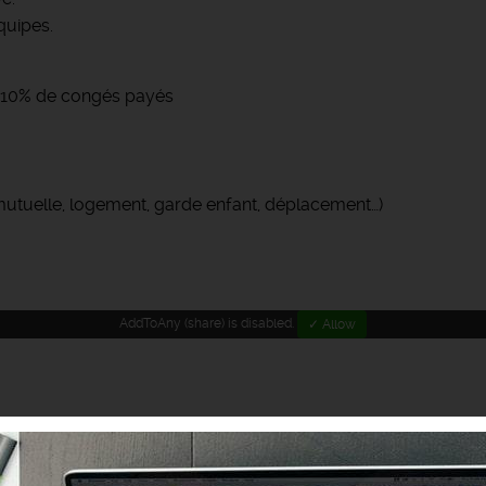
quipes.
 + 10% de congés payés
(mutuelle, logement, garde enfant, déplacement…)
AddToAny (share) is disabled.
✓ Allow