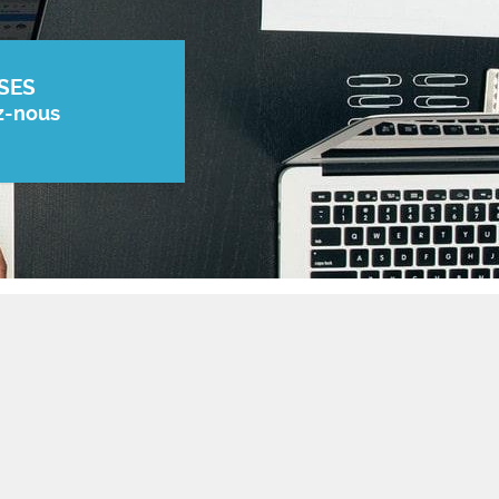
SES
z-nous