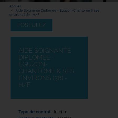
Accueil
Aide Soignante Diplômée - Eguzon-Chantôme & ses
environs (36) - H/F
POSTULEZ
AIDE SOIGNANTE
DIPLÔMÉE -
EGUZON-
CHANTÔME & SES
ENVIRONS (36) -
H/F
Type de contrat
Intérim