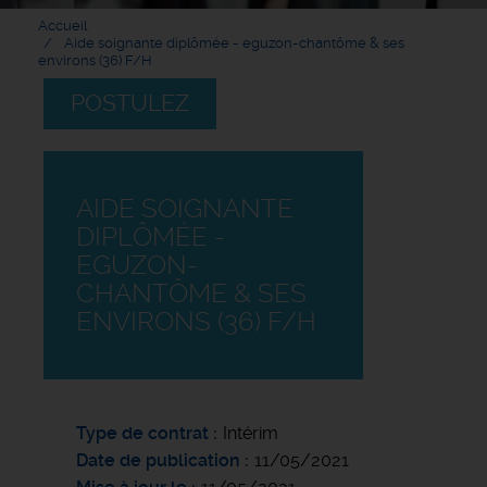
Accueil
Aide soignante diplômée - eguzon-chantôme & ses
environs (36) F/H
POSTULEZ
AIDE SOIGNANTE
DIPLÔMÉE -
EGUZON-
CHANTÔME & SES
ENVIRONS (36) F/H
Type de contrat
Intérim
Date de publication
11/05/2021