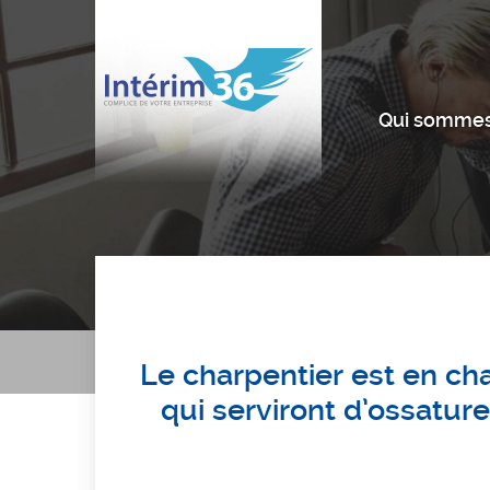
Qui sommes
Le charpentier est en ch
qui serviront d’ossatur