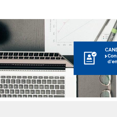
CAN
Cons
d'e