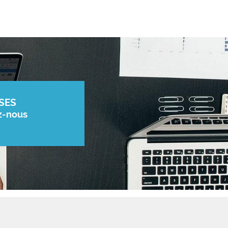
SES
z-nous