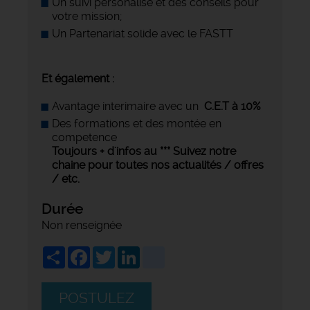
Un suivi personalisé et des conseils pour
votre mission;
Un Partenariat solide avec le FASTT
Et également :
Avantage interimaire avec un
C.E.T à 10%
Des formations et des montée en
competence
Toujours + d'infos au ***
Suivez notre
chaine pour toutes nos actualités / offres
/ etc.
Durée
Non renseignée
Share
Facebook
Twitter
LinkedIn
viadeo
POSTULEZ