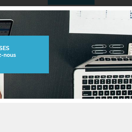
SES
z-nous