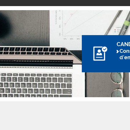
CAN
Cons
d'e