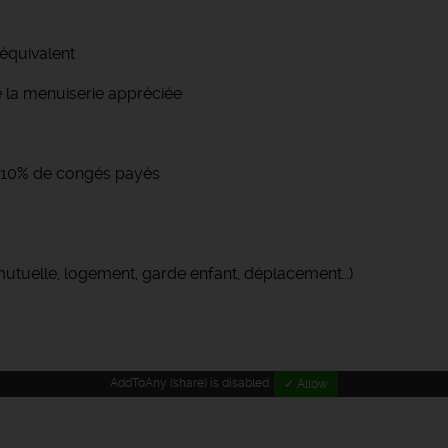
équivalent
e la menuiserie appréciée
 + 10% de congés payés
(mutuelle, logement, garde enfant, déplacement…)
AddToAny (share) is disabled.
✓ Allow