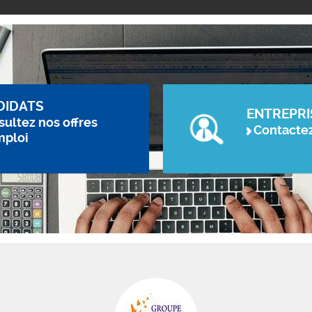
DIDATS
ENTREPRI
ultez nos offres
Contacte
mploi