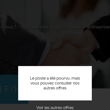
-nous ?
Nos agences
Nos métiers
Entreprise
Le poste a été pourvu, mais
vous pouvez consulter nos
R F/H
autres offres
Voir les autres offres