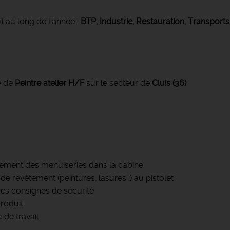
t au long de l'année :
BTP, Industrie, Restauration, Transports
e de
Peintre atelier
H/F
sur le secteur de
Cluis (36)
argement des menuiseries dans la cabine
de revêtement (peintures, lasures…) au pistolet
des consignes de sécurité
produit
 de travail