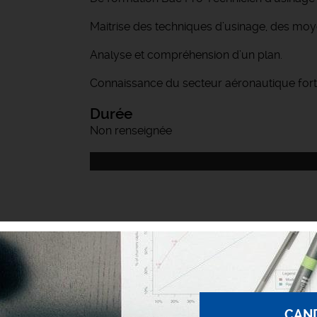
Maitrise des techniques d’usinage, des moy
Analyse et compréhension d’un plan.
Connaissance du secteur aéronautique fort
Durée
Non renseignée
CAN