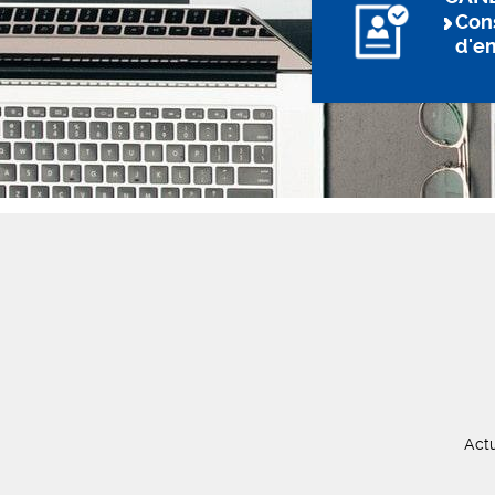
Cons
d'e
Actu