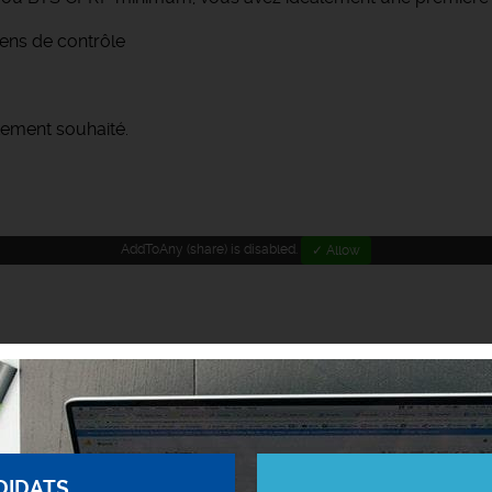
ens de contrôle
ement souhaité.
AddToAny (share) is disabled.
✓ Allow
DIDATS