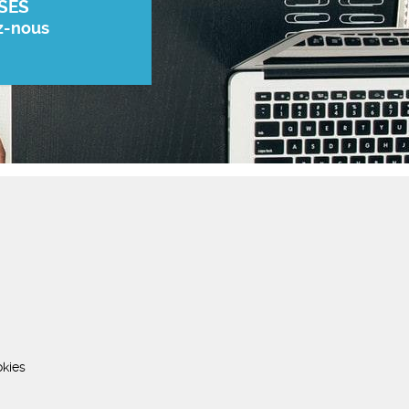
SES
z-nous
kies