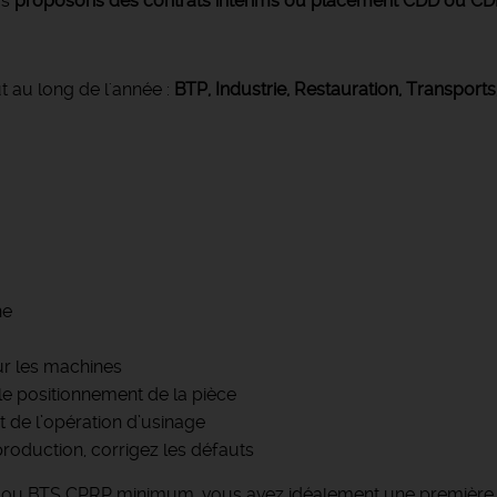
us
proposons des contrats intérims ou placement CDD ou CDI
t au long de l'année :
BTP, Industrie, Restauration, Transports
ne
sur les machines
le positionnement de la pièce
 de l’opération d’usinage
production, corrigez les défauts
e ou BTS CPRP minimum, vous avez idéalement une première 