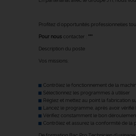
En partenariat avec le Groupe JTI, nous vo
Profitez d'opportunités professionnelles tou
Pour nous
contacter :
***
Description du poste
Vos missions:
Contrôlez le fonctionnement de la machi
Sélectionnez les programmes à utiliser
Réglez et mettez au point la fabrication 
Lancez le programme, après avoir vérifié 
Vérifiez constamment le bon déroulement
Contrôlez et assurez la conformité de la 
De formation Bac Pro Technicien d’usinag