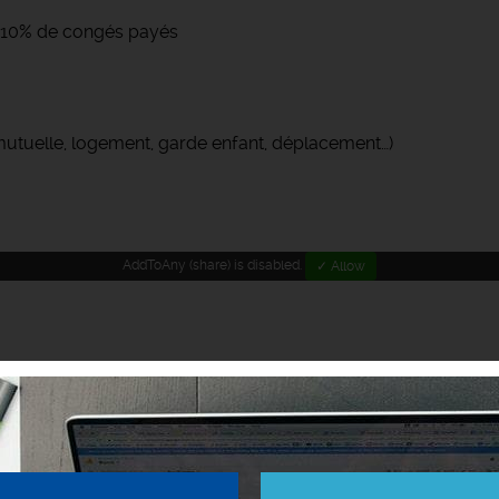
 + 10% de congés payés
(mutuelle, logement, garde enfant, déplacement…)
AddToAny (share) is disabled.
✓ Allow