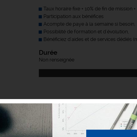
Taux horaire fixe + 10% de fin de mission
Participation aux bénéfices
Acompte de paye à la semaine si besoin,
Possibilité de formation et d'évolution,
Bénéficiez d'aides et de services dédiés 
Durée
Non renseignée