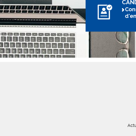
CAN
Cons
d'e
Actu