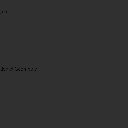
,
etc. !
ction et Géométrie