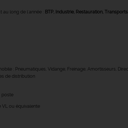
t au long de l'année :
BTP, Industrie, Restauration, Transports
mobile : Pneumatiques, Vidange, Freinage, Amortisseurs, Dire
s de distribution
s
u poste
 VL ou équivalente