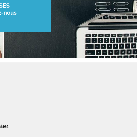
SES
z-nous
kies