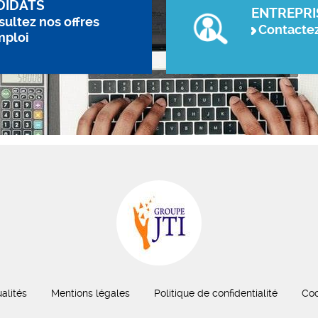
DIDATS
ENTREPRI
ultez nos offres
Contacte
mploi
alités
Mentions légales
Politique de confidentialité
Coo