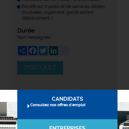
Bénéficiez d'aides et de services dédiés
(mutuelle, logement, garde enfant,
déplacement…)
Durée
Non renseignée
Share
Facebook
Twitter
LinkedIn
viadeo
POSTULEZ
CANDIDATS
Consultez nos offres d'emploi
ENTREPRISES