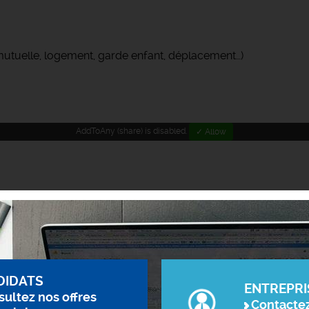
(mutuelle, logement, garde enfant, déplacement…)
AddToAny (share) is disabled.
✓ Allow
DIDATS
ENTREPRI
ultez nos offres
Contacte