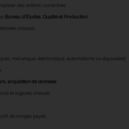
proposer des actions correctives
pes
Bureau d’Études, Qualité et Production
méthodes d’essais
ues, mécanique, électronique, automatisme ou équivalent)
ée
urs, acquisition de données
rd) et logiciels d’essais
 + 10% de congés payés