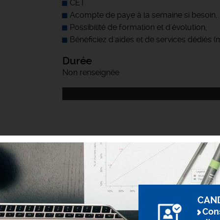
CET
Acompte de paye à la semaine si besoin,
Possibilité de formation et d'évolution,
Bénéficiez d'aides et de services dédiés 
Durée
Non renseignée
CAN
Cons