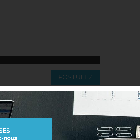
POSTULEZ
SES
z-nous