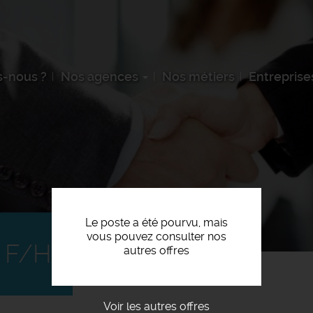
-nous ?
Nos agences
Nos métiers
Entreprise
Le poste a été pourvu, mais
vous pouvez consulter nos
 F/H
autres offres
Voir les autres offres