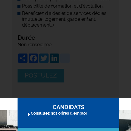
Possibilité de formation et d'évolution,
Bénéficiez d'aides et de services dédiés
(mutuelle, logement, garde enfant,
déplacement…)
Durée
Non renseignée
Share
Facebook
Twitter
LinkedIn
viadeo
POSTULEZ
CANDIDATS
Consultez nos offres d'emploi